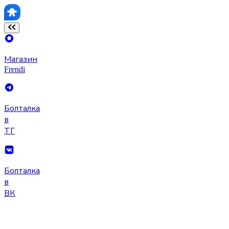
Магазин
Frendi
Болталка
в
ТГ
Болталка
в
ВК