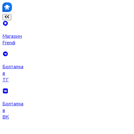
Магазин
Frendi
Болталка
в
ТГ
Болталка
в
ВК