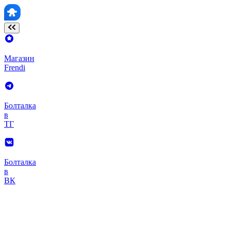
Магазин
Frendi
Болталка
в
ТГ
Болталка
в
ВК