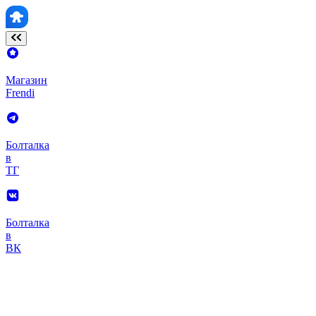
Магазин
Frendi
Болталка
в
ТГ
Болталка
в
ВК