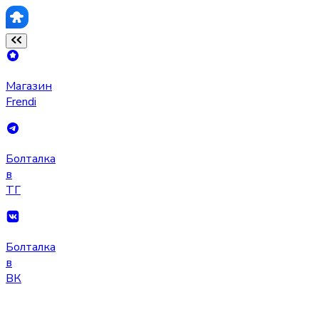
Магазин
Frendi
Болталка
в
ТГ
Болталка
в
ВК