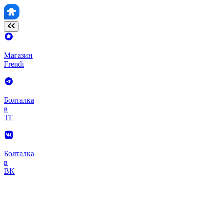
Магазин
Frendi
Болталка
в
ТГ
Болталка
в
ВК