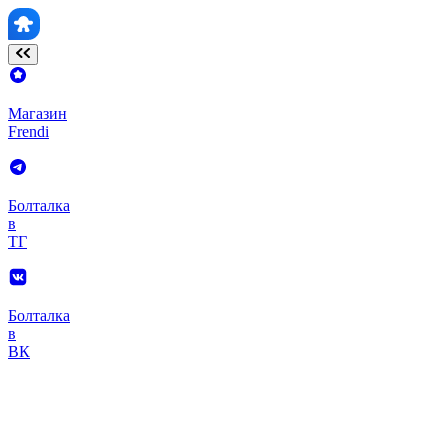
Магазин
Frendi
Болталка
в
ТГ
Болталка
в
ВК