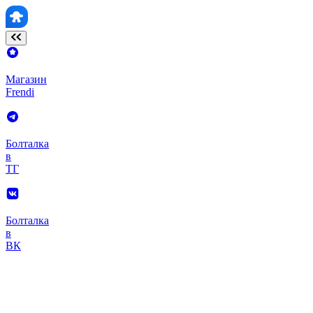
Магазин
Frendi
Болталка
в
ТГ
Болталка
в
ВК