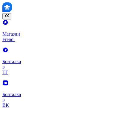
Магазин
Frendi
Болталка
в
ТГ
Болталка
в
ВК