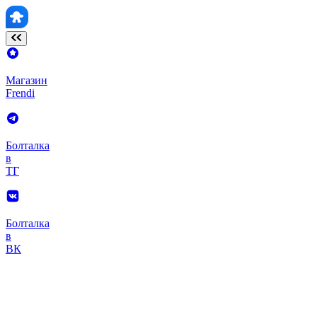
Магазин
Frendi
Болталка
в
ТГ
Болталка
в
ВК