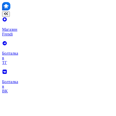
Магазин
Frendi
Болталка
в
ТГ
Болталка
в
ВК