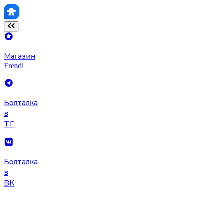
Магазин
Frendi
Болталка
в
ТГ
Болталка
в
ВК