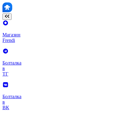
Магазин
Frendi
Болталка
в
ТГ
Болталка
в
ВК