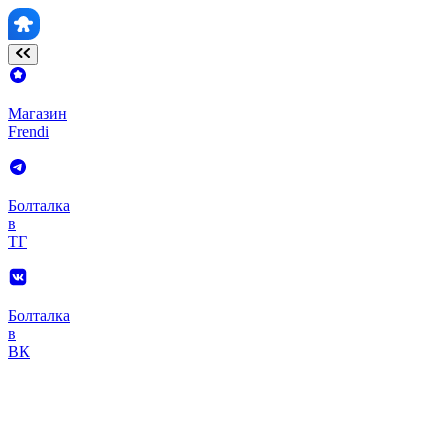
Магазин
Frendi
Болталка
в
ТГ
Болталка
в
ВК