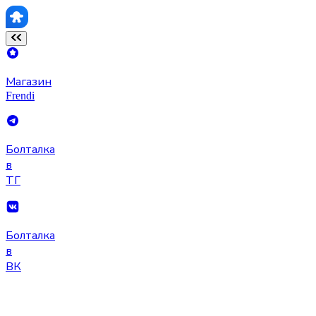
Магазин
Frendi
Болталка
в
ТГ
Болталка
в
ВК