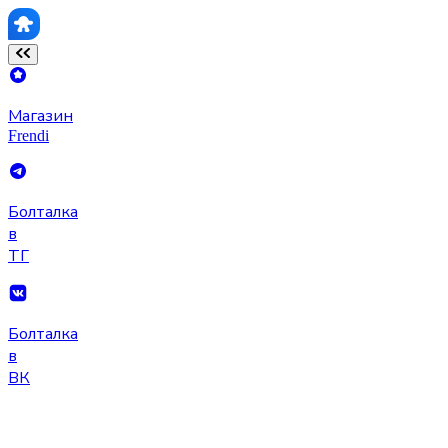
Магазин
Frendi
Болталка
в
ТГ
Болталка
в
ВК