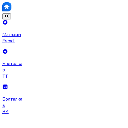
Магазин
Frendi
Болталка
в
ТГ
Болталка
в
ВК