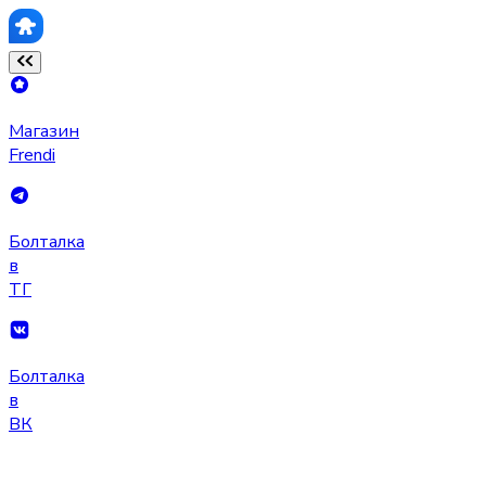
Магазин
Frendi
Болталка
в
ТГ
Болталка
в
ВК