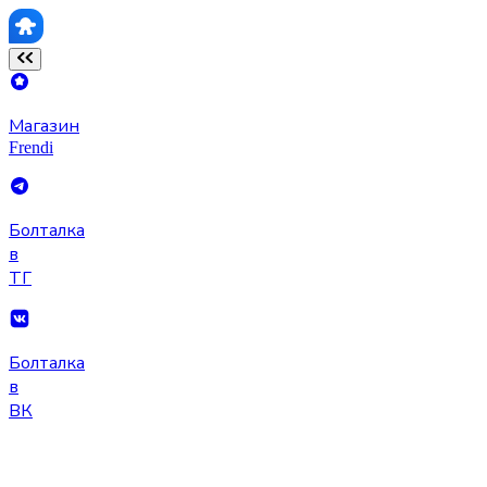
Магазин
Frendi
Болталка
в
ТГ
Болталка
в
ВК