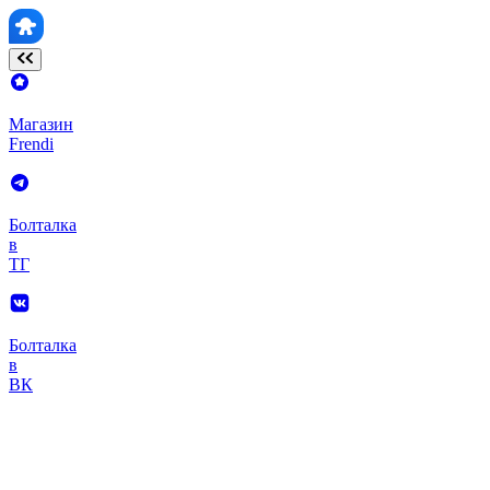
Магазин
Frendi
Болталка
в
ТГ
Болталка
в
ВК