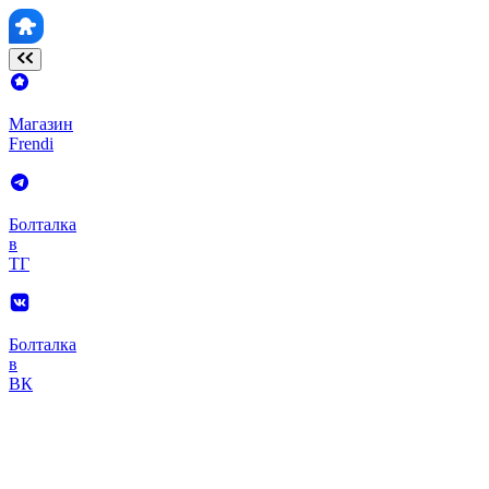
Магазин
Frendi
Болталка
в
ТГ
Болталка
в
ВК