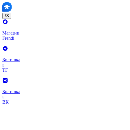
Магазин
Frendi
Болталка
в
ТГ
Болталка
в
ВК