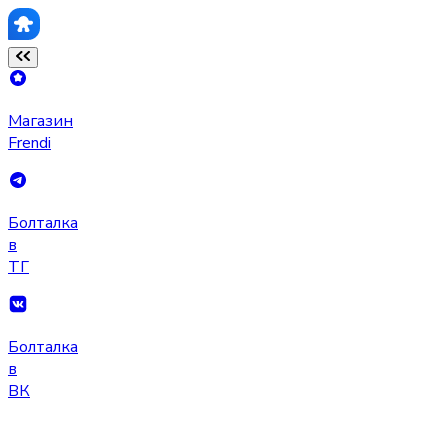
Магазин
Frendi
Болталка
в
ТГ
Болталка
в
ВК