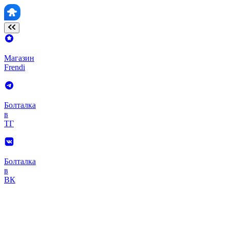
Магазин
Frendi
Болталка
в
ТГ
Болталка
в
ВК