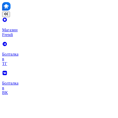
Магазин
Frendi
Болталка
в
ТГ
Болталка
в
ВК