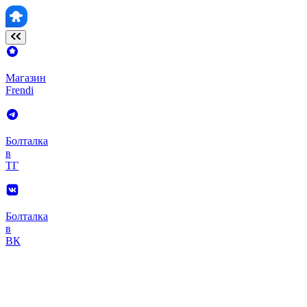
Магазин
Frendi
Болталка
в
ТГ
Болталка
в
ВК