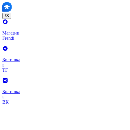
Магазин
Frendi
Болталка
в
ТГ
Болталка
в
ВК