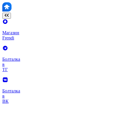
Магазин
Frendi
Болталка
в
ТГ
Болталка
в
ВК