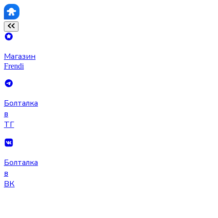
Магазин
Frendi
Болталка
в
ТГ
Болталка
в
ВК