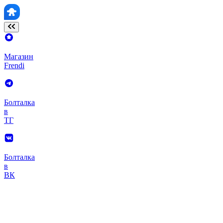
Магазин
Frendi
Болталка
в
ТГ
Болталка
в
ВК