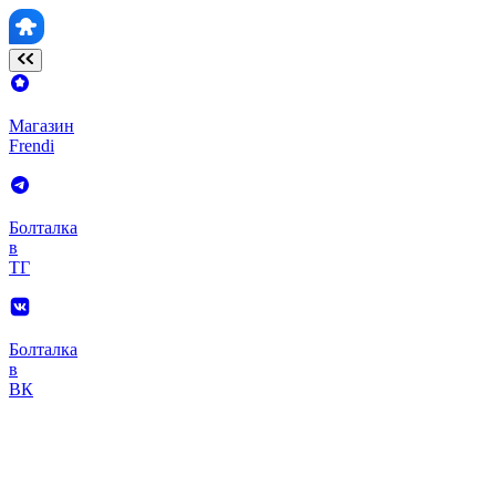
Магазин
Frendi
Болталка
в
ТГ
Болталка
в
ВК