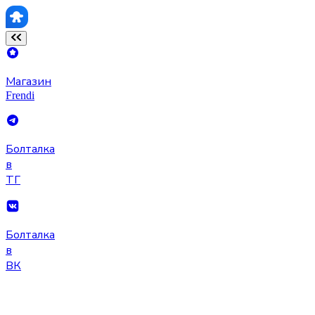
Магазин
Frendi
Болталка
в
ТГ
Болталка
в
ВК