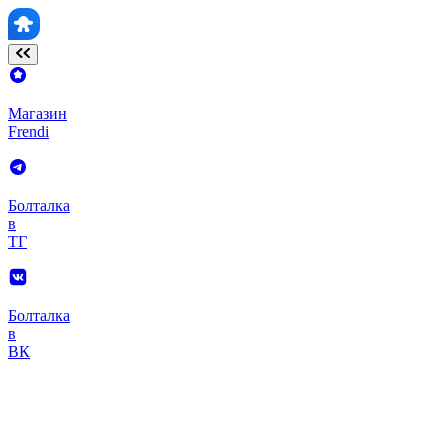
Магазин
Frendi
Болталка
в
ТГ
Болталка
в
ВК