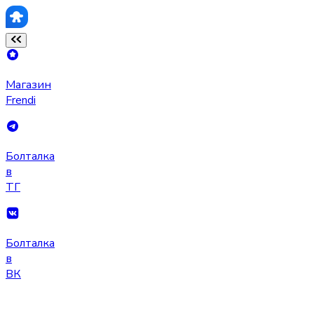
Магазин
Frendi
Болталка
в
ТГ
Болталка
в
ВК