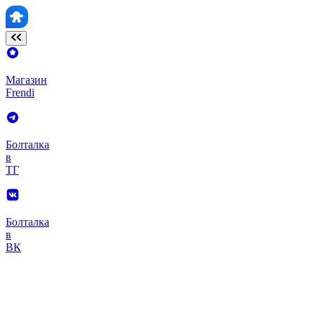
Магазин
Frendi
Болталка
в
ТГ
Болталка
в
ВК