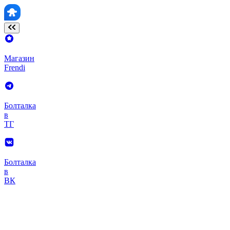
Магазин
Frendi
Болталка
в
ТГ
Болталка
в
ВК