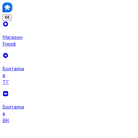
Магазин
Frendi
Болталка
в
ТГ
Болталка
в
ВК