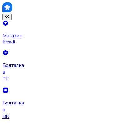
Магазин
Frendi
Болталка
в
ТГ
Болталка
в
ВК