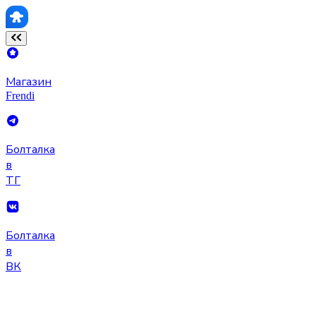
Магазин
Frendi
Болталка
в
ТГ
Болталка
в
ВК