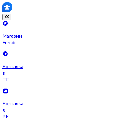
Магазин
Frendi
Болталка
в
ТГ
Болталка
в
ВК