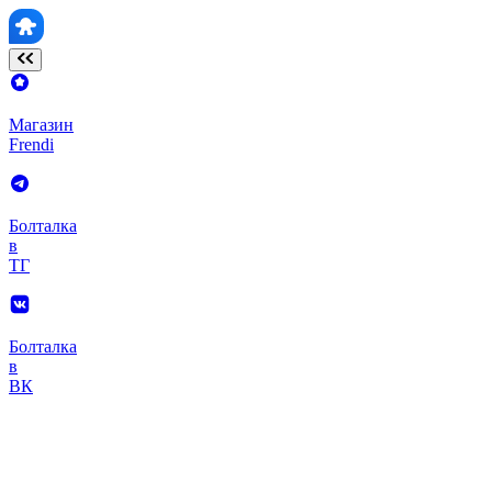
Магазин
Frendi
Болталка
в
ТГ
Болталка
в
ВК