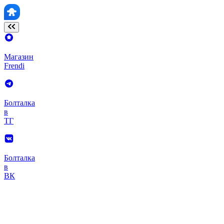
Магазин
Frendi
Болталка
в
ТГ
Болталка
в
ВК