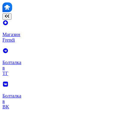
Магазин
Frendi
Болталка
в
ТГ
Болталка
в
ВК