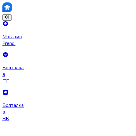
Магазин
Frendi
Болталка
в
ТГ
Болталка
в
ВК