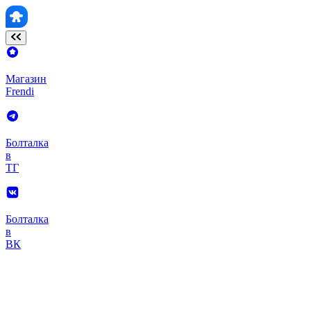
Магазин
Frendi
Болталка
в
ТГ
Болталка
в
ВК