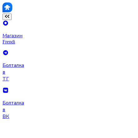
Магазин
Frendi
Болталка
в
ТГ
Болталка
в
ВК