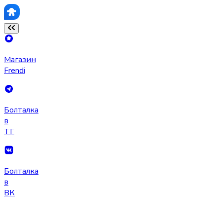
Магазин
Frendi
Болталка
в
ТГ
Болталка
в
ВК