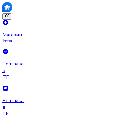
Магазин
Frendi
Болталка
в
ТГ
Болталка
в
ВК