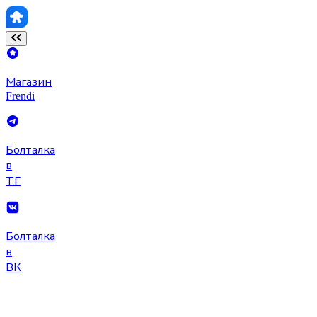
Магазин
Frendi
Болталка
в
ТГ
Болталка
в
ВК