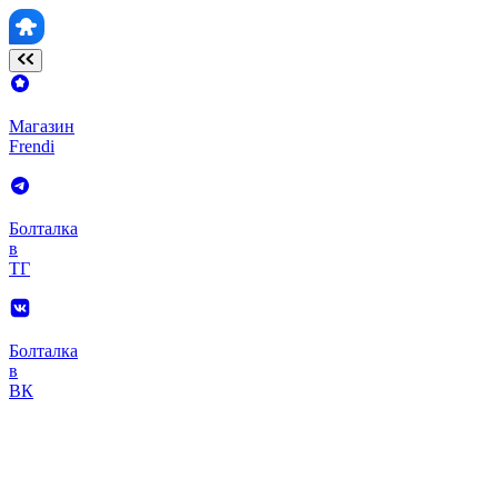
Магазин
Frendi
Болталка
в
ТГ
Болталка
в
ВК